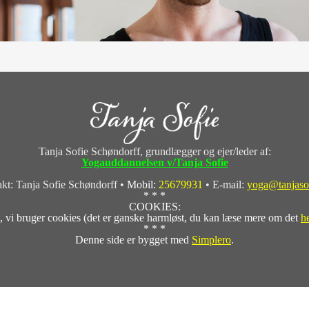
Tanja Sofie Schøndorff, grundlægger og ejer/leder af:
Yogauddannelsen v/Tanja Sofie
kt: Tanja Sofie Schøndorff •
Mobil:
25679931
• E-mail:
yoga@tanjaso
* * *
COOKIES:
, vi bruger cookies (det er ganske harmløst, du kan læse mere om det
h
* * *
Denne side er bygget med
Simplero
.