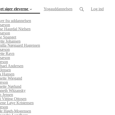
et siger eleverne
Yogauddannelsen
Log ind
ver fra uddannelsen
 sæson
se Haurdal Nielsen
 sæson
e Spanget
tte Johansen
illa Nørgaard Hagensen
 sæson
tte Ravn
 sæson
sæson
hael Andersen
 Jensen
a Hansen
ette Wiegand
sæson
nette Nørlund
neth Witzansky
n Jensen
i Vitting Ottosen
ene Løye Kristensen
sæson
le Høgh-Mogensen