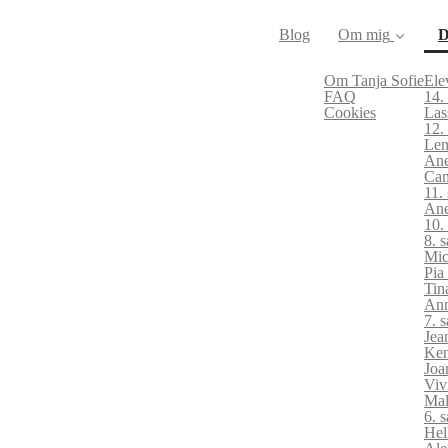
Blog
Om mig
D
Om Tanja Sofie
Ele
FAQ
14.
Cookies
Las
12.
Len
Ane
Cam
11.
Ane
10.
8. 
Mic
Pia
Tin
Ann
7. 
Jea
Ken
Joa
Viv
Mal
6. 
Hel