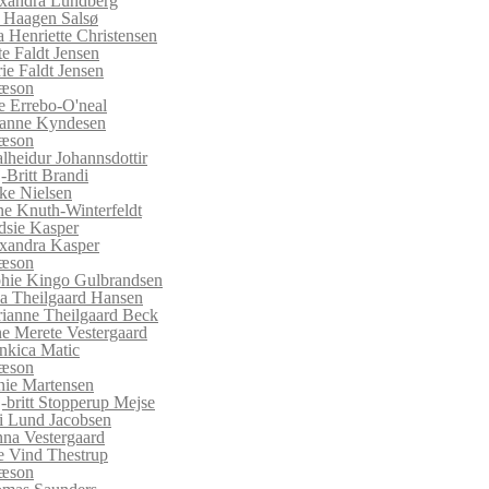
xandra Lundberg
f Haagen Salsø
a Henriette Christensen
te Faldt Jensen
ie Faldt Jensen
sæson
ie Errebo-O'neal
anne Kyndesen
sæson
lheidur Johannsdottir
-Britt Brandi
ke Nielsen
e Knuth-Winterfeldt
dsie Kasper
xandra Kasper
sæson
hie Kingo Gulbrandsen
a Theilgaard Hansen
ianne Theilgaard Beck
ne Merete Vestergaard
nkica Matic
sæson
nie Martensen
-britt Stopperup Mejse
i Lund Jacobsen
na Vestergaard
e Vind Thestrup
(current)
sæson