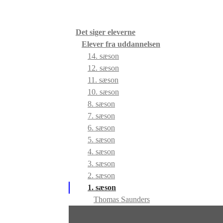
Det siger eleverne
Elever fra uddannelsen
14. sæson
12. sæson
11. sæson
10. sæson
8. sæson
7. sæson
6. sæson
5. sæson
4. sæson
3. sæson
2. sæson
1. sæson
Thomas Saunders