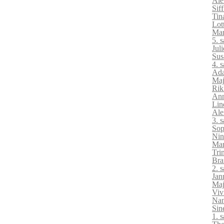
Ale
Sif
Tin
Lot
Mar
5. 
Jul
Sus
4. 
Ada
Maj
Rik
Ann
Lin
Ale
3. 
Sop
Nin
Mar
Tri
Bra
2. 
Jan
Maj
Viv
Nan
Sin
1. 