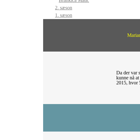
Brankica Matic
2. sæson
1. sæson
Marian
Da der var s
kunne nå at
2015, hvor 