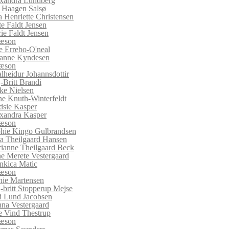
xandra Lundberg
f Haagen Salsø
a Henriette Christensen
te Faldt Jensen
ie Faldt Jensen
sæson
ie Errebo-O'neal
anne Kyndesen
sæson
lheidur Johannsdottir
-Britt Brandi
ke Nielsen
e Knuth-Winterfeldt
dsie Kasper
xandra Kasper
sæson
hie Kingo Gulbrandsen
a Theilgaard Hansen
(current)
ianne Theilgaard Beck
ne Merete Vestergaard
nkica Matic
sæson
nie Martensen
-britt Stopperup Mejse
i Lund Jacobsen
na Vestergaard
e Vind Thestrup
sæson