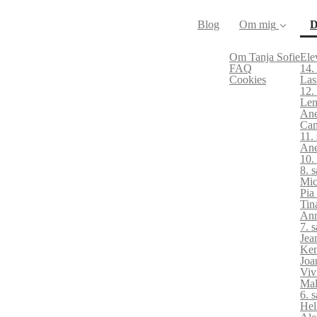
Blog
Om mig
D
Om Tanja Sofie
Ele
FAQ
14.
Cookies
Las
12.
Len
Ane
Cam
11.
Ane
10.
8. 
Mic
Pia
Tin
Ann
7. 
Jea
Ken
Joa
Viv
Mal
6. 
Hel