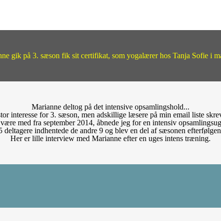
ne gik på 3. sæson fik sit certifikat, som yogalærer hos Tanja Sofie i 
Marianne deltog på det intensive opsamlingshold...
tor interesse for 3. sæson, men adskillige læsere på min email liste skrev
 være med fra september 2014, åbnede jeg for en intensiv opsamlingsug
5 deltagere indhentede de andre 9 og blev en del af sæsonen efterfølgen
Her er lille interview med Marianne efter en uges intens træning.