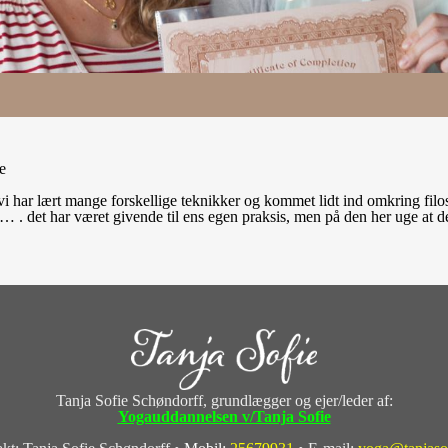
e
i har lært mange forskellige teknikker og kommet lidt ind omkring filo
å… . det har været givende til ens egen praksis, men på den her uge at d
Tanja Sofie Schøndorff, grundlægger og ejer/leder af:
Yogauddannelsen v/Tanja Sofie