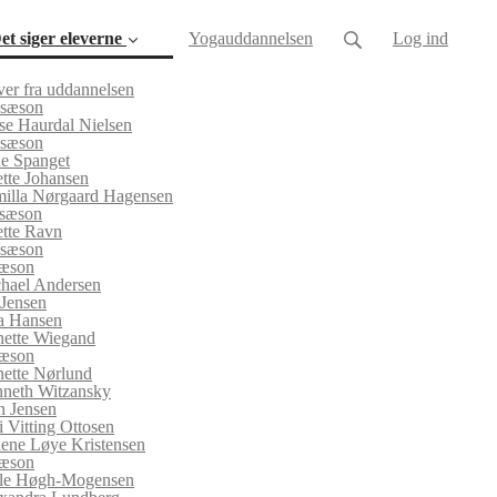
et siger eleverne
Yogauddannelsen
Log ind
ver fra uddannelsen
 sæson
se Haurdal Nielsen
 sæson
e Spanget
tte Johansen
illa Nørgaard Hagensen
 sæson
tte Ravn
 sæson
sæson
hael Andersen
 Jensen
a Hansen
ette Wiegand
sæson
nette Nørlund
neth Witzansky
n Jensen
i Vitting Ottosen
ene Løye Kristensen
sæson
le Høgh-Mogensen