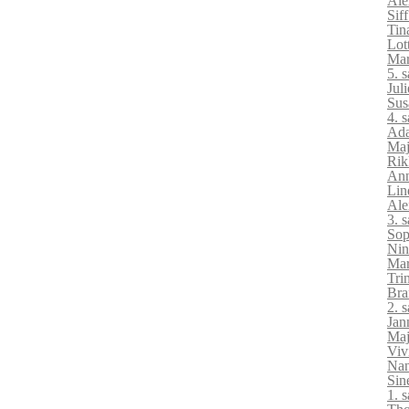
Ale
Sif
Tin
Lot
Mar
5. 
Jul
Sus
4. 
Ada
Maj
Rik
Ann
Lin
Ale
3. 
Sop
Nin
Mar
Tri
Bra
2. 
Jan
Maj
Viv
Nan
Sin
1. 