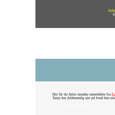
Juli
H
Her får du Julies smukke anmeldelse fra
F
Tanja har fuldstændig styr på hvad hun under
SE ANMELDELSEN