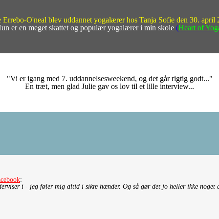
e Errebo-O'neal blev uddannet yogalærer hos Tanja Sofie den 30. april
un er en meget skattet og populær yogalærer i min skole
(
Heart of Yog
"Vi er igang med 7. uddannelsesweekend, og det går rigtig godt..."
En træt, men glad Julie gav os lov til et lille interview...
acebook
:
viser i - jeg føler mig altid i sikre hænder. Og så gør det jo heller ikke noget 