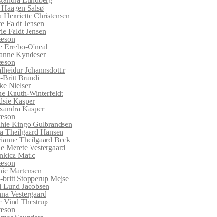
xandra Lundberg
f Haagen Salsø
a Henriette Christensen
te Faldt Jensen
ie Faldt Jensen
sæson
(current)
ie Errebo-O'neal
anne Kyndesen
sæson
lheidur Johannsdottir
-Britt Brandi
ke Nielsen
e Knuth-Winterfeldt
dsie Kasper
xandra Kasper
sæson
hie Kingo Gulbrandsen
a Theilgaard Hansen
ianne Theilgaard Beck
ne Merete Vestergaard
nkica Matic
sæson
nie Martensen
-britt Stopperup Mejse
i Lund Jacobsen
na Vestergaard
e Vind Thestrup
sæson