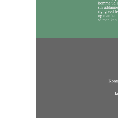
komme ud in
sin uddanne
rigtig ved 
og man kan 
så man kan b
Konta
Ja