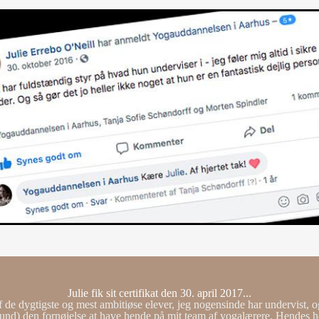
Julie fik sit certifikat den 30. april 2017...
 de dygtigste og mest ambitiøse elever, jeg nogensinde har undervist, og
tund) den fornøjelse at have hende på mit team af yogalærere. Hendes h