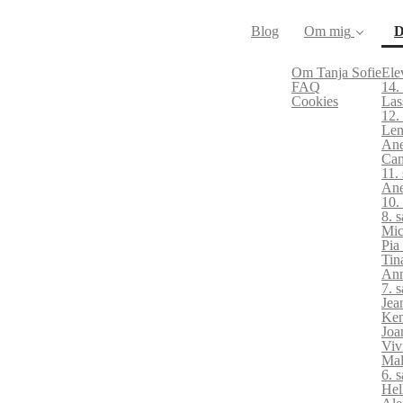
Blog
Om mig
D
Om Tanja Sofie
Ele
FAQ
14.
Cookies
Las
12.
Len
Ane
Cam
11.
Ane
10.
8. 
Mic
Pia
Tin
Ann
7. 
Jea
Ken
Joa
Viv
Mal
6. 
Hel