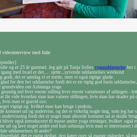
af videointerview med Julie
Spindler]
Julie og er 25 år gammel. Jeg går på Tanja Sofies
yogauddannelse
her i
r igang med hvad er det… sjette...syvende uddannelses weekend
ig godt, det er søndag vi er trætte, men vi også rigtige glade.
g glad for den her uddannelse fordi det er en rigtig god basis uddannels
e grundviden om Ashtanga yoga
 grundig ind hver eneste stilling hver eneste variationer af stilingen - lett
at får vide hvordan man kan variere stillingen, hvis man har skader på 
 hvis man er gravid osv.
eget vigtigt og hvilket man kan bruge i praksis.
ede kommet ud og undervise. og det er virkelig nogle ting, som jeg har 
in undervisning fordi det er noget man allerede kommer ud at skulle bru
bliver også introduceret til masse andre yoga retninger, hvilket også er
e ud og lave noget andet end kun ashtanga hvis man er interesseret i d
fale uddannelsen til andre?
ihvertfald, det er rigtig dejligt, den kører over så mange måneder, så m