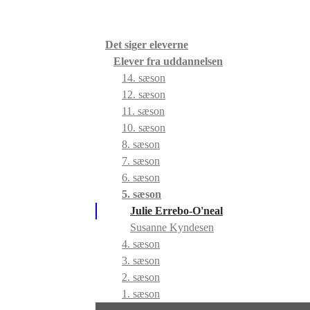
Det siger eleverne
Elever fra uddannelsen
14. sæson
12. sæson
11. sæson
10. sæson
8. sæson
7. sæson
6. sæson
5. sæson
Julie Errebo-O'neal
Susanne Kyndesen
4. sæson
3. sæson
2. sæson
1. sæson