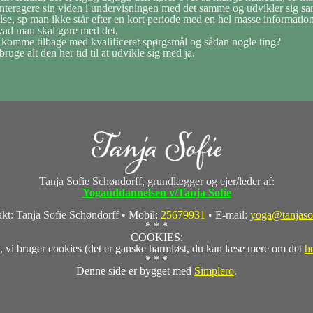
teragere sin viden i undervisningen med det samme og udvikler sig s
lse, sp man ikke står efter en kort periode med en hel masse informatio
hvad man skal gøre med det.
komme tilbage med kvalificeret spørgsmål og sådan nogle ting?
ruge alt den her tid til at udvikle sig med ja.
Tanja Sofie Schøndorff, grundlægger og ejer/leder af:
Yogauddannelsen v/Tanja Sofie
kt: Tanja Sofie Schøndorff •
Mobil:
25679931
• E-mail:
yoga@tanjaso
* * *
COOKIES:
, vi bruger cookies (det er ganske harmløst, du kan læse mere om det
h
* * *
Denne side er bygget med
Simplero
.