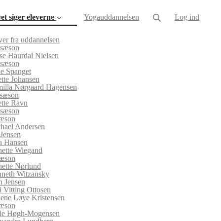
et siger eleverne
Yogauddannelsen
Log ind
ver fra uddannelsen
 sæson
se Haurdal Nielsen
 sæson
e Spanget
tte Johansen
illa Nørgaard Hagensen
 sæson
tte Ravn
 sæson
sæson
hael Andersen
 Jensen
a Hansen
ette Wiegand
sæson
nette Nørlund
neth Witzansky
n Jensen
i Vitting Ottosen
ene Løye Kristensen
sæson
le Høgh-Mogensen