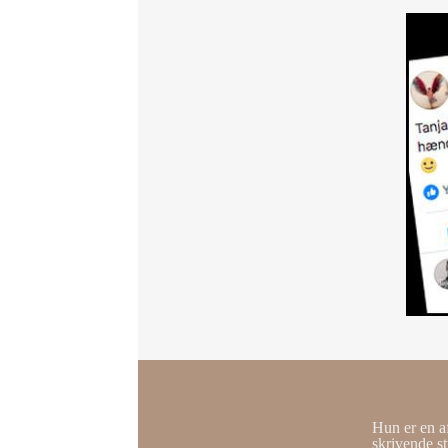
Hun er en af
skrivende s