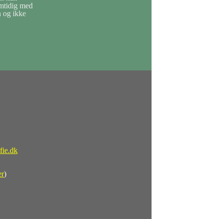
amtidig med
n og ikke
fie.dk
er
)