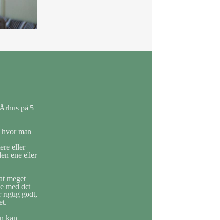
 Århus på 5.
e, hvor man
ere eller
den ene eller
sat meget
ge med det
 rigtig godt,
et.
an kan