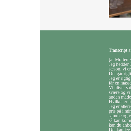
Transcript 
[af Morten 
Jeg hedder 
sæson, vi e
Det går rigt
Jeg er rigti
får en mass
Vi bliver sat
svære og vi 
anden måde,
Hvilket er m
Jeg er aller
pris på i m
samme og vi 
så kan komm
kan du anbe
Det kan jeg 