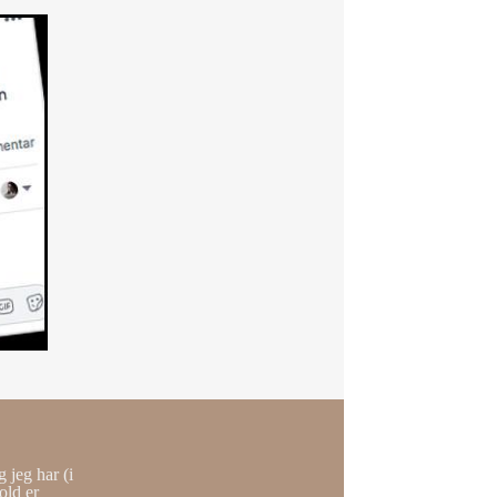
 jeg har (i
old er