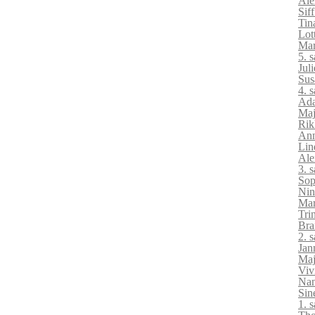
Ale
Sif
Tin
Lot
Mar
5. 
Jul
Sus
4. 
Ada
Maj
Rik
Ann
Lin
Ale
3. 
Sop
Nin
Mar
Tri
Bra
2. 
Jan
Maj
Viv
Nan
Sin
1. 