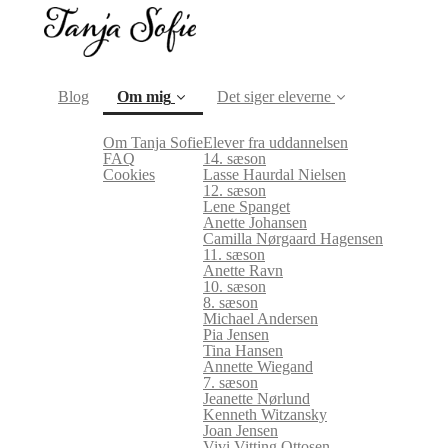
Blog
Om mig
Det siger eleverne
Om Tanja Sofie
Elever fra uddannelsen
(current)
FAQ
14. sæson
Cookies
Lasse Haurdal Nielsen
12. sæson
Lene Spanget
Anette Johansen
Camilla Nørgaard Hagensen
11. sæson
Anette Ravn
10. sæson
8. sæson
Michael Andersen
Pia Jensen
Tina Hansen
Annette Wiegand
7. sæson
Jeanette Nørlund
Kenneth Witzansky
Joan Jensen
Vivi Vitting Ottosen