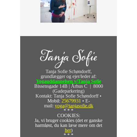
Tanja Sofie Schøndorff,
grundlægger og ejer/leder af:
Yogauddannelsen v/Tanja Sofie
Bissensgade 14B | Århus C | 8000
(Gadeparkering)
Kontakt: Tanja Sofie Schøndorff •
Mobil:
25679931
• E-
mail:
yoga@tanjasofie.dk
* * *
COOKIES:
Ja, vi bruger cookies (det er ganske
harmløst, du kan læse mere om det
her
)
* * *