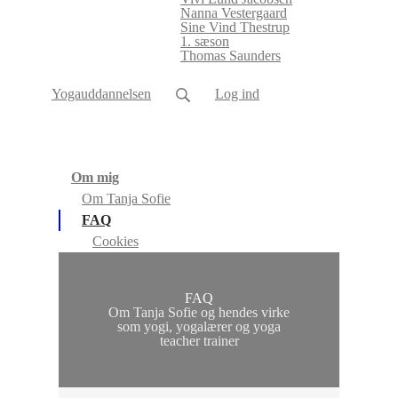
Nanna Vestergaard
Sine Vind Thestrup
1. sæson
Thomas Saunders
Yogauddannelsen
Log ind
Om mig
Om Tanja Sofie
FAQ
Cookies
FAQ
Om Tanja Sofie og hendes virke
som yogi, yogalærer og yoga
teacher trainer