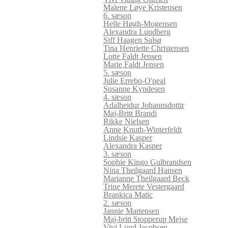
Malene Løye Kristensen
6. sæson
Helle Høgh-Mogensen
Alexandra Lundberg
Siff Haagen Salsø
Tina Henriette Christensen
Lotte Faldt Jensen
Marie Faldt Jensen
5. sæson
Julie Errebo-O'neal
Susanne Kyndesen
4. sæson
Adalheidur Johannsdottir
Maj-Britt Brandi
Rikke Nielsen
Anne Knuth-Winterfeldt
Lindsie Kasper
Alexandra Kasper
3. sæson
Sophie Kingo Gulbrandsen
Nina Theilgaard Hansen
Marianne Theilgaard Beck
Trine Merete Vestergaard
Brankica Matic
2. sæson
Jannie Martensen
Maj-britt Stopperup Mejse
Vivi Lund Jacobsen