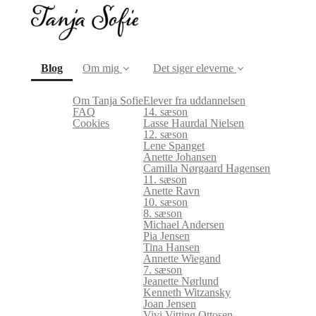
(current)
Blog
Om mig
Det siger eleverne
Om Tanja Sofie
Elever fra uddannelsen
FAQ
14. sæson
Cookies
Lasse Haurdal Nielsen
12. sæson
Lene Spanget
Anette Johansen
Camilla Nørgaard Hagensen
11. sæson
Anette Ravn
10. sæson
8. sæson
Michael Andersen
Pia Jensen
Tina Hansen
Annette Wiegand
7. sæson
Jeanette Nørlund
Kenneth Witzansky
Joan Jensen
Vivi Vitting Ottosen