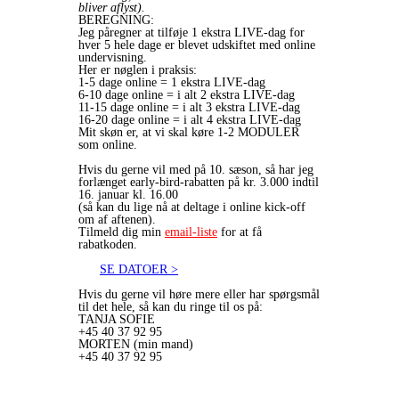
bliver aflyst).
BEREGNING:
Jeg påregner at tilføje 1 ekstra LIVE-dag for
hver 5 hele dage er blevet udskiftet med online
undervisning.
Her er nøglen i praksis:
1-5 dage online = 1 ekstra LIVE-dag
6-10 dage online = i alt 2 ekstra LIVE-dag
11-15 dage online = i alt 3 ekstra LIVE-dag
16-20 dage online = i alt 4 ekstra LIVE-dag
Mit skøn er, at vi skal køre 1-2 MODULER
som online.
Hvis du gerne vil med på 10. sæson, så har jeg
forlænget early-bird-rabatten på kr. 3.000 indtil
16. januar kl. 16.00
(så kan du lige nå at deltage i online kick-off
om af aftenen).
Tilmeld dig min
email-liste
for at få
rabatkoden.
SE DATOER >
Hvis du gerne vil høre mere eller har spørgsmål
til det hele, så kan du ringe til os på:
TANJA SOFIE
+45 40 37 92 95
MORTEN (min mand)
+45 40 37 92 95