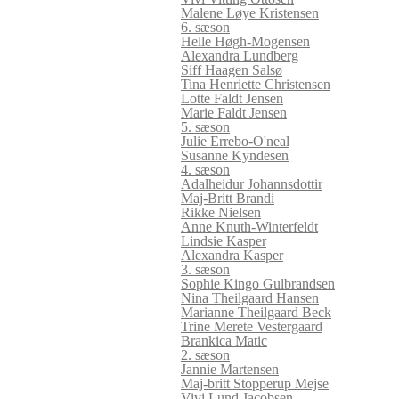
Malene Løye Kristensen
6. sæson
Helle Høgh-Mogensen
Alexandra Lundberg
Siff Haagen Salsø
Tina Henriette Christensen
Lotte Faldt Jensen
Marie Faldt Jensen
5. sæson
Julie Errebo-O'neal
Susanne Kyndesen
4. sæson
Adalheidur Johannsdottir
Maj-Britt Brandi
Rikke Nielsen
Anne Knuth-Winterfeldt
Lindsie Kasper
Alexandra Kasper
3. sæson
Sophie Kingo Gulbrandsen
Nina Theilgaard Hansen
Marianne Theilgaard Beck
Trine Merete Vestergaard
Brankica Matic
2. sæson
Jannie Martensen
Maj-britt Stopperup Mejse
Vivi Lund Jacobsen