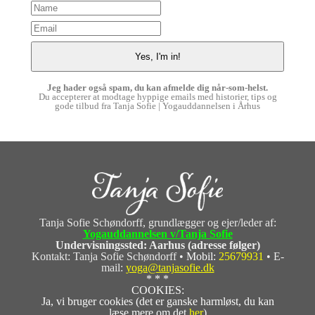
Jeg hader også spam, du kan afmelde dig når-som-helst.
Du accepterer at modtage hyppige emails med historier, tips og
gode tilbud fra Tanja Sofie | Yogauddannelsen i Århus
Tanja Sofie Schøndorff, grundlægger og ejer/leder af:
Yogauddannelsen v/Tanja Sofie
Undervisningssted: Aarhus (adresse følger)
Kontakt: Tanja Sofie Schøndorff •
Mobil:
25679931
• E-
mail:
yoga@tanjasofie.dk
* * *
COOKIES:
Ja, vi bruger cookies (det er ganske harmløst, du kan
læse mere om det
her
)