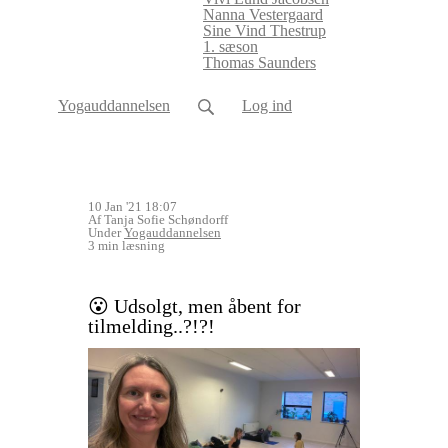
Nanna Vestergaard
Sine Vind Thestrup
1. sæson
Thomas Saunders
Yogauddannelsen
Log ind
10 Jan '21 18:07
Af Tanja Sofie Schøndorff
Under
Yogauddannelsen
3 min læsning
😮 Udsolgt, men åbent for
tilmelding..?!?!