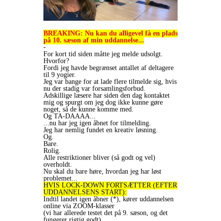
BREAKING: Nu kan du alligevel få en plads
på 10. sæson af min uddannelse...
-
For kort tid siden måtte jeg melde udsolgt.
Hvorfor?
Fordi jeg havde begrænset antallet af deltagere
til 9 yogier.
Jeg var bange for at lade flere tilmelde sig, hvis
nu der stadig var forsamlingsforbud.
Adskillige læsere har siden den dag kontaktet
mig og spurgt om jeg dog ikke kunne gøre
noget, så de kunne komme med.
Og TA-DAAAA...
...nu har jeg igen åbnet for tilmelding.
Jeg har nemlig fundet en kreativ løsning.
Og.
Bare.
Rolig.
Alle restriktioner bliver (så godt og vel)
overholdt.
Nu skal du bare høre, hvordan jeg har løst
problemet...
HVIS LOCK-DOWN FORTSÆTTER (EFTER
UDDANNELSENS START):
Indtil landet igen åbner (*), kører uddannelsen
online via ZOOM-klasser
(vi har allerede testet det på 9. sæson, og det
fungerer rigtig godt).