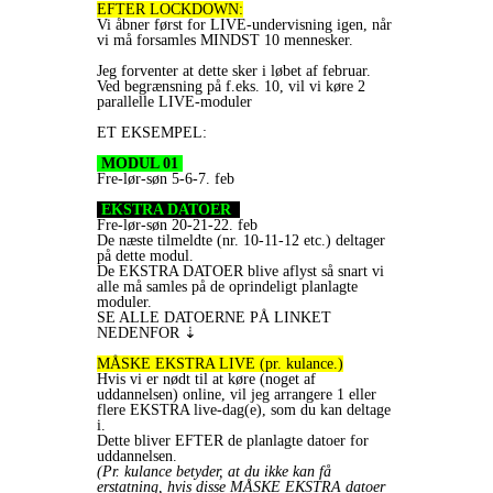
EFTER LOCKDOWN:
Vi åbner først for LIVE-undervisning igen, når
vi må forsamles MINDST 10 mennesker.
Jeg forventer at dette sker i løbet af februar.
Ved begrænsning på f.eks. 10, vil vi køre 2
parallelle LIVE-moduler
ET EKSEMPEL:
MODUL 01
Fre-lør-søn 5-6-7. feb
EKSTRA DATOER
Fre-lør-søn 20-21-22. feb
De næste tilmeldte (nr. 10-11-12 etc.) deltager
på dette modul.
De EKSTRA DATOER blive aflyst så snart vi
alle må samles på de oprindeligt planlagte
moduler.
SE ALLE DATOERNE PÅ LINKET
NEDENFOR ⇣
MÅSKE EKSTRA LIVE (pr. kulance.)
Hvis vi er nødt til at køre (noget af
uddannelsen) online, vil jeg arrangere 1 eller
flere EKSTRA live-dag(e), som du kan deltage
i.
Dette bliver EFTER de planlagte datoer for
uddannelsen.
(Pr. kulance betyder, at du ikke kan få
erstatning, hvis disse MÅSKE EKSTRA datoer