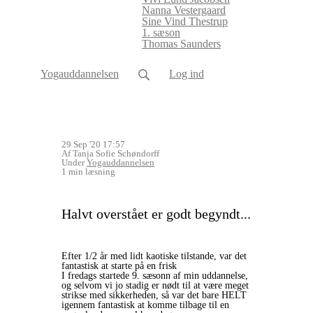
Nanna Vestergaard
Sine Vind Thestrup
1. sæson
Thomas Saunders
Yogauddannelsen
Log ind
29 Sep '20 17:57
Af Tanja Sofie Schøndorff
Under
Yogauddannelsen
1 min læsning
Halvt overstået er godt begyndt...
Efter 1/2 år med lidt kaotiske tilstande, var det
fantastisk at starte på en frisk
I fredags startede 9. sæsonn af min uddannelse,
og selvom vi jo stadig er nødt til at være meget
strikse med sikkerheden, så var det bare HELT
igennem fantastisk at komme tilbage til en