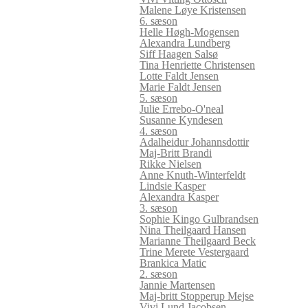
Malene Løye Kristensen
6. sæson
Helle Høgh-Mogensen
Alexandra Lundberg
Siff Haagen Salsø
Tina Henriette Christensen
Lotte Faldt Jensen
Marie Faldt Jensen
5. sæson
Julie Errebo-O'neal
Susanne Kyndesen
4. sæson
Adalheidur Johannsdottir
Maj-Britt Brandi
Rikke Nielsen
Anne Knuth-Winterfeldt
Lindsie Kasper
Alexandra Kasper
3. sæson
Sophie Kingo Gulbrandsen
Nina Theilgaard Hansen
Marianne Theilgaard Beck
Trine Merete Vestergaard
Brankica Matic
2. sæson
Jannie Martensen
Maj-britt Stopperup Mejse
Vivi Lund Jacobsen