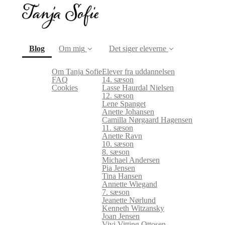
(current)
Blog
Om mig
Det siger eleverne
Om Tanja Sofie
Elever fra uddannelsen
FAQ
14. sæson
Cookies
Lasse Haurdal Nielsen
12. sæson
Lene Spanget
Anette Johansen
Camilla Nørgaard Hagensen
11. sæson
Anette Ravn
10. sæson
8. sæson
Michael Andersen
Pia Jensen
Tina Hansen
Annette Wiegand
7. sæson
Jeanette Nørlund
Kenneth Witzansky
Joan Jensen
Vivi Vitting Ottosen