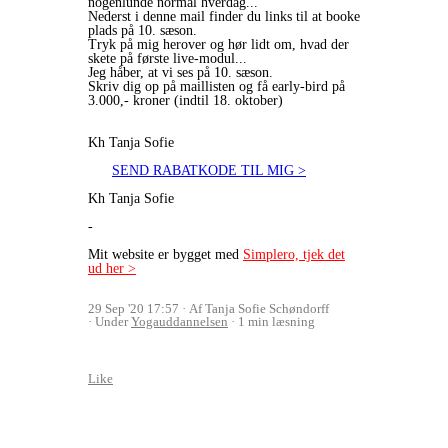
nogenlunde normal hverdag...
Nederst i denne mail finder du links til at booke
plads på 10. sæson.
Tryk på mig herover og hør lidt om, hvad der
skete på første live-modul...
Jeg håber, at vi ses på 10. sæson.
Skriv dig op på maillisten og få early-bird på
3.000,- kroner (indtil 18. oktober)
Kh Tanja Sofie
SEND RABATKODE TIL MIG >
Kh Tanja Sofie
-
Mit website er bygget med
Simplero, tjek det
ud her >
29 Sep '20 17:57
Af Tanja Sofie Schøndorff
Under
Yogauddannelsen
1 min læsning
Like