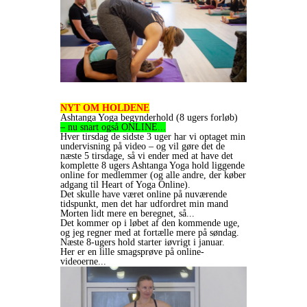
NYT OM HOLDENE
Ashtanga Yoga begynderhold (8 ugers forløb)
– nu snart også ONLINE...
Hver tirsdag de sidste 3 uger har vi optaget min
undervisning på video – og vil gøre det de
næste 5 tirsdage, så vi ender med at have det
komplette 8 ugers Ashtanga Yoga hold liggende
online for medlemmer (og alle andre, der køber
adgang til Heart of Yoga Online).
Det skulle have været online på nuværende
tidspunkt, men det har udfordret min mand
Morten lidt mere en beregnet, så...
Det kommer op i løbet af den kommende uge,
og jeg regner med at fortælle mere på søndag.
Næste 8-ugers hold starter iøvrigt i januar.
Her er en lille smagsprøve på online-
videoerne...