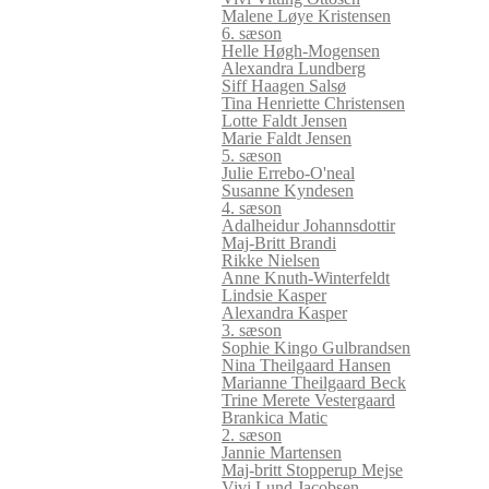
Malene Løye Kristensen
6. sæson
Helle Høgh-Mogensen
Alexandra Lundberg
Siff Haagen Salsø
Tina Henriette Christensen
Lotte Faldt Jensen
Marie Faldt Jensen
5. sæson
Julie Errebo-O'neal
Susanne Kyndesen
4. sæson
Adalheidur Johannsdottir
Maj-Britt Brandi
Rikke Nielsen
Anne Knuth-Winterfeldt
Lindsie Kasper
Alexandra Kasper
3. sæson
Sophie Kingo Gulbrandsen
Nina Theilgaard Hansen
Marianne Theilgaard Beck
Trine Merete Vestergaard
Brankica Matic
2. sæson
Jannie Martensen
Maj-britt Stopperup Mejse
Vivi Lund Jacobsen