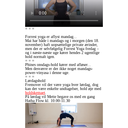
= = =
Forrest yoga er aflyst mandag...
Mai har både i mandags og i morgen (den 18.
november) haft uopsættelige private ærinder,
men der er selvfølgelig Forrest Yoga fredag –
og i næste-næste uge kører hendes 2 ugentlige
hold normalt igen.
= = =
Phines onsdags-hold kører med afløser...
Men desværre er der ikke noget mandags-
power-vinyasa i denne uge.
= = =
Lørdagshold
Fremover vil der være yoga hver lørdag, dog
kan der være enkelte undtagelser, hold øje med
holdskemaet
.
På lørdag vil Mette begave os med en gang
Hatha Flow kl. 10.00-11.30