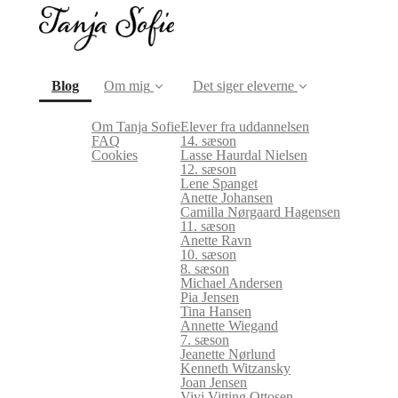
(current)
Blog
Om mig
Det siger eleverne
Om Tanja Sofie
Elever fra uddannelsen
FAQ
14. sæson
Cookies
Lasse Haurdal Nielsen
12. sæson
Lene Spanget
Anette Johansen
Camilla Nørgaard Hagensen
11. sæson
Anette Ravn
10. sæson
8. sæson
Michael Andersen
Pia Jensen
Tina Hansen
Annette Wiegand
7. sæson
Jeanette Nørlund
Kenneth Witzansky
Joan Jensen
Vivi Vitting Ottosen