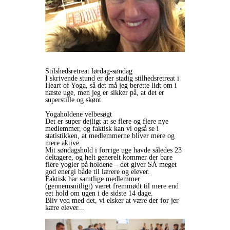
Stilshedsretreat lørdag-søndag
I skrivende stund er der stadig stilhedsretreat i
Heart of Yoga, så det må jeg berette lidt om i
næste uge, men jeg er sikker på, at det er
superstille og skønt.
Yogaholdene velbesøgt
Det er super dejligt at se flere og flere nye
medlemmer, og faktisk kan vi også se i
statistikken, at medlemmerne bliver mere og
mere aktive.
Mit søndagshold i forrige uge havde således 23
deltagere, og helt generelt kommer der bare
flere yogier på holdene – det giver SÅ meget
god energi både til lærere og elever.
Faktisk har samtlige medlemmer
(gennemsnitligt) været fremmødt til mere end
eet hold om ugen i de sidste 14 dage.
Bliv ved med det, vi elsker at være der for jer
kære elever...