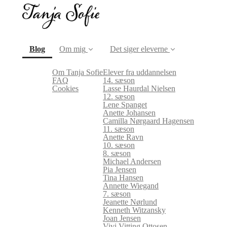
(current)
Blog
Om mig
Det siger eleverne
Om Tanja Sofie
Elever fra uddannelsen
FAQ
14. sæson
Cookies
Lasse Haurdal Nielsen
12. sæson
Lene Spanget
Anette Johansen
Camilla Nørgaard Hagensen
11. sæson
Anette Ravn
10. sæson
8. sæson
Michael Andersen
Pia Jensen
Tina Hansen
Annette Wiegand
7. sæson
Jeanette Nørlund
Kenneth Witzansky
Joan Jensen
Vivi Vitting Ottosen