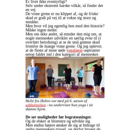
Er livet ikke eventyrligt?
Selv under ekstremt barske vilkår, så finder det
en vej.
De visne grene er nu klippet af, og de friske
skud er godt på vej til at vokse sig store og
smukke.
Men hvor vil jeg egentlig hen med den historie?
Måske ingen steder.
Men om ikke andet, så minder den mig om, at
nogle mennesker udvikler en særlig evne til (i
overført betydning) at se de små grønne skud
fremfor de mange visne grene. Og jeg oplever,
at de fleste af mine søde
yogalærer
-aspiranter
netop falder ind i den kategori af mennesker.
Helle fra Hobro var med på 6. sæson af
uddannelsen
- nu underviser hun yoga i sit
skønne hjem.
De ser muligheder før begrænsninger.
Og de elsker at blomstre og udvikle sig.
Men endnu højere ønsker de sig at bidrage til
andre menneskers trivsel, og derfor bruger de