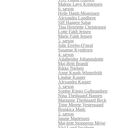
Malene Løye Kristensen
6. sæson
Helle Høgh-Mogensen
Alexandra Lundberg
Siff Haagen Salsø
Tina Henriette Christensen
Lotte Faldt Jensen
Marie Faldt Jensen
5. sæson
Julie Errebo-O'neal
Susanne Kyndesen
4. sæson
Adalheidur Johannsdottir
Maj-Britt Brandi
Rikke Nielsen
Anne Knuth-Winterfeldt
Lindsie Kasper
Alexandra Kasper
3. sæson
Sophie Kingo Gulbrandsen
Nina Theilgaard Hansen
Marianne Theilgaard Beck
Trine Merete Vestergaard
Brankica Matic
2. sæson
Jannie Martensen
Maj-britt Stopperup Mejse
Vivi Lund Jacobsen