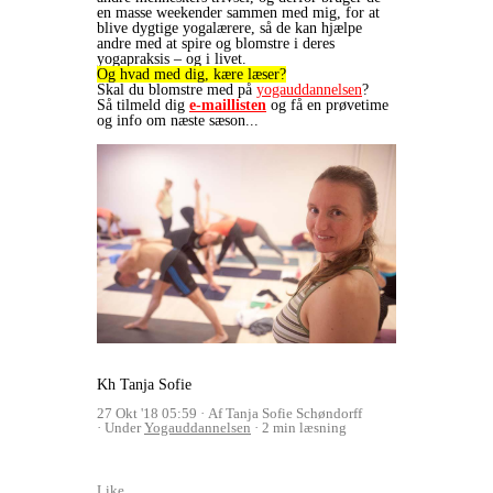
en masse weekender sammen med mig, for at
blive dygtige yogalærere, så de kan hjælpe
andre med at spire og blomstre i deres
yogapraksis – og i livet.
Og hvad med dig, kære læser?
Skal du blomstre med på
yogauddannelsen
?
Så tilmeld dig
e-maillisten
og få en prøvetime
og info om næste sæson...
Kh Tanja Sofie
27 Okt '18 05:59
Af Tanja Sofie Schøndorff
Under
Yogauddannelsen
2 min læsning
Like