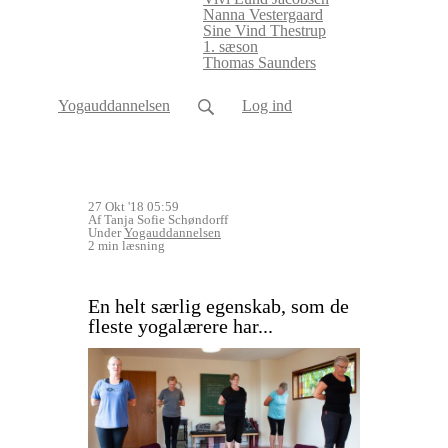
Nanna Vestergaard
Sine Vind Thestrup
1. sæson
Thomas Saunders
Yogauddannelsen
Log ind
27 Okt '18 05:59
Af Tanja Sofie Schøndorff
Under
Yogauddannelsen
2 min læsning
En helt særlig egenskab, som de
fleste yogalærere har...